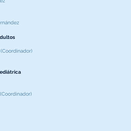
uez
ernández
Adultos
 (Coordinador)
ediátrica
 (Coordinador)
z