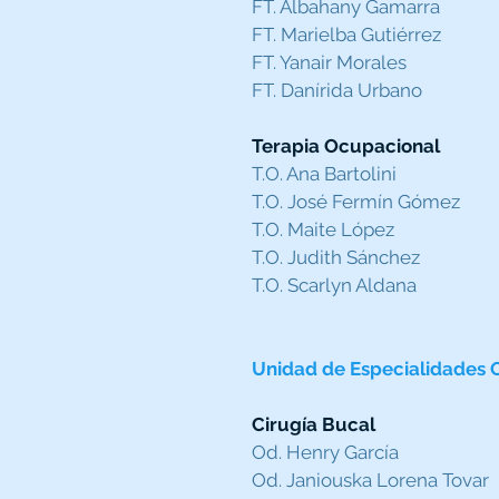
FT. Albahany Gamarra
FT. Marielba Gutiérrez
FT. Yanair Morales
FT. Danírida Urbano
Terapia Ocupacional
T.O. Ana Bartolini
T.O. José Fermín Gómez
T.O. Maite López
T.O. Judith Sánchez​
T.O. Scarlyn Aldana
Unidad de Especialidades 
Cirugía Bucal
Od. Henry García
Od. Janiouska Lorena Tovar