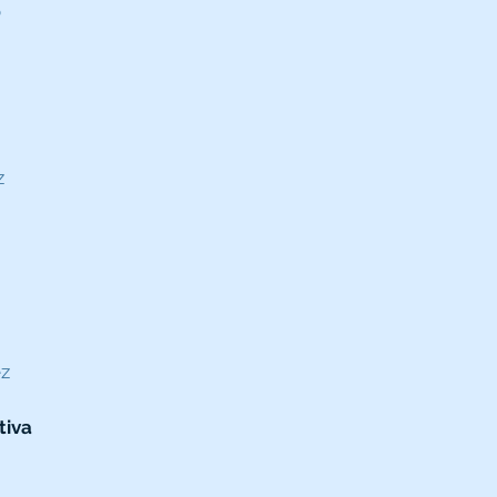
o
z
ez
tiva