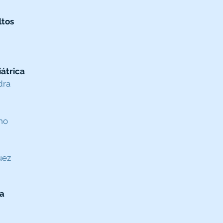
ltos
átrica
dra
ho
ez​
ca