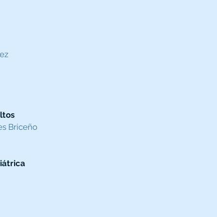
nez
ltos
es Briceño
iátrica