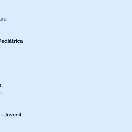
ura
Pediátrica
s
to
 - Juvenil