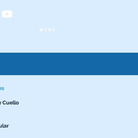
- 509.4411
MENÚ
es
y Cuello
ular