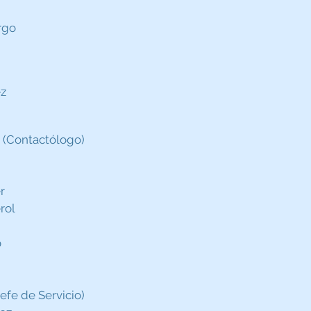
rgo
ez
 (Contactólogo)
r
rol
o
efe de Servicio)