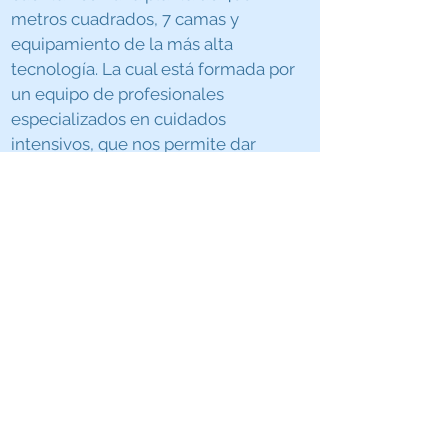
metros cuadrados, 7 camas y
equipamiento de la más alta
tecnología. La cual está formada por
un equipo de profesionales
especializados en cuidados
intensivos, que nos permite dar
respuesta a la atención de pacientes
con alteraciones graves, con la
calidad de servicio que caracteriza al
Hospital Ortopédico Infantil.
LEER MÁS
Av. Andrés Bello, Sector Guaicaipuro,
Caracas 1050, Venezuela.