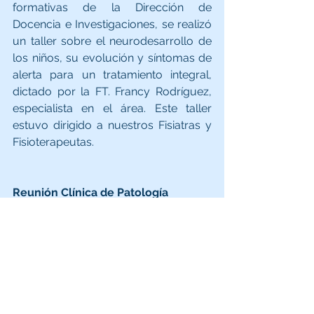
formativas de la Dirección de 
Docencia e Investigaciones, se realizó 
un taller sobre el neurodesarrollo de 
los niños, su evolución y síntomas de 
alerta para un tratamiento integral, 
dictado por la FT. Francy Rodríguez, 
especialista en el área. Este taller 
estuvo dirigido a nuestros Fisiatras y 
Fisioterapeutas.
Reunión Clínica de Patología 
Hombro - Codo, para los Pasantes 
de Ortopedia y Fellows
El día viernes 30 de Julio tuvo lugar la 
Reunión Clínica de Patología Hombro 
- Codo, para los pasantes de 
Ortopedia y Fellows que están 
realizando su proceso formativo en la 