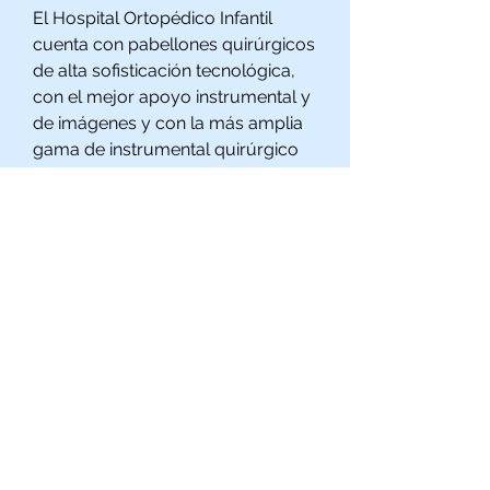
El Hospital Ortopédico Infantil
cuenta con pabellones quirúrgicos
de alta sofisticación tecnológica,
con el mejor apoyo instrumental y
de imágenes y con la más amplia
gama de instrumental quirúrgico
para cirugía en la especialidad.
Se aplican técnicas de cirugía
mínimamente invasivas en el
tratamiento de distintas patologías
lo que permite una recuperación
más rápida y con menos molestias
para el paciente.
El cuerpo médico está integrado
por un grupo multi-especialista en
armonía con los principios del