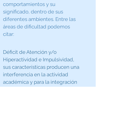
comportamientos y su
significado, dentro de sus
diferentes ambientes. Entre las
áreas de dificultad podemos
citar:
Déficit de Atención y/o
Hiperactividad e Impulsividad,
sus características producen una
interferencia en la actividad
académica y para la integración
social en el aula.
Trastornos de Aprendizaje que se
caracterizan por un rendimiento
académico por debajo de lo
esperado para la edad,
escolarización y nivel de