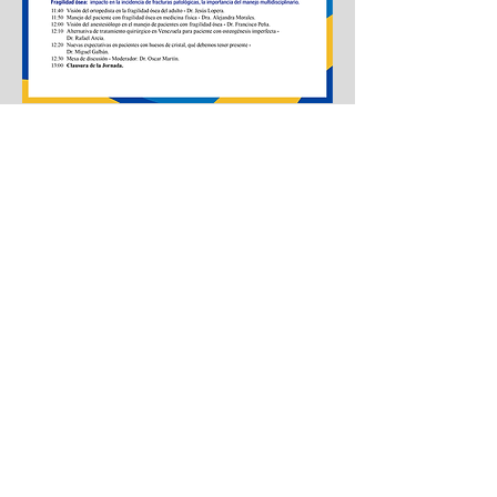
Av. Andrés Bello, Sector Guaicaipuro,
Caracas 1050, Venezuela.
+58 (212) 308.4411 - 509
.4411
+58 (412) 317.1472